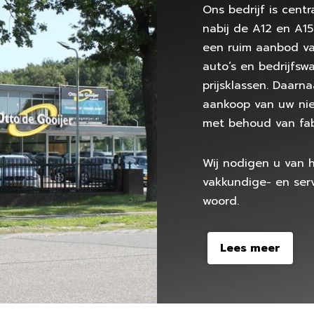
Ons bedrijf is cent
nabij de A12 en A15.
een ruim aanbod va
auto’s en bedrijfsw
prijsklassen. Daarna
aankoop van uw nie
met behoud van fab
Wij nodigen u van h
vakkundige- en ser
woord.
Lees meer