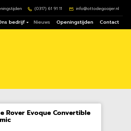
ningstijden
(0317) 61 91 11
info@ottodegooijer.nl
Ons bedrijf
Nieuws
Openingstijden
Contact
e Rover Evoque Convertible
amic