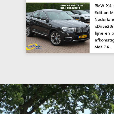
BMW X4 x
Edition M
Nederlan
xDrive28i
fijne en 
afkomstig
Met 24...