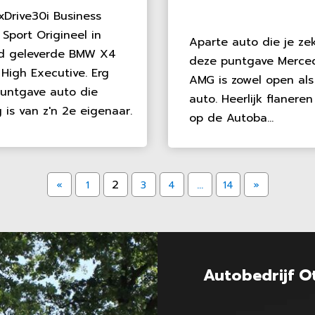
Drive30i Business
 Sport Origineel in
Aparte auto die je ze
d geleverde BMW X4
deze puntgave Merced
 High Executive. Erg
AMG is zowel open als
puntgave auto die
auto. Heerlijk flanere
 is van z'n 2e eigenaar.
op de Autoba...
2
…
«
1
3
4
14
»
Autobedrijf O