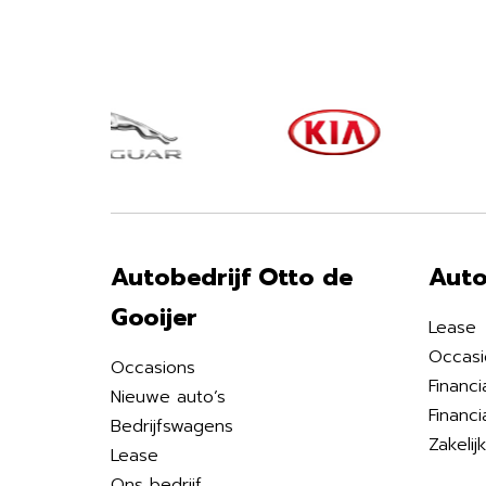
Autobedrijf Otto de
Auto
Gooijer
Lease
Occasi
Occasions
Financi
Nieuwe auto’s
Financi
Bedrijfswagens
Zakelij
Lease
Ons bedrijf