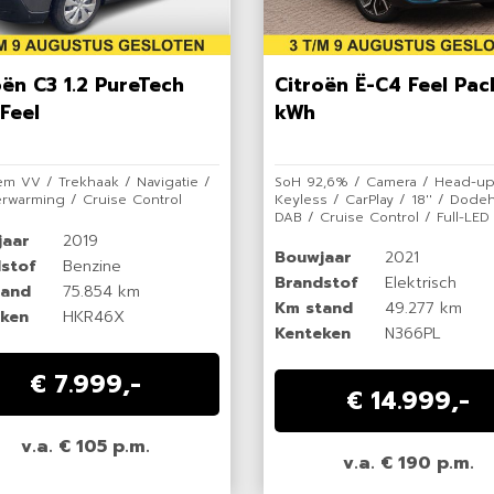
oën C3 1.2 PureTech
Citroën Ë-C4 Feel Pac
Feel
kWh
iem VV / Trekhaak / Navigatie /
SoH 92,6% / Camera / Head-up
erwarming / Cruise Control
Keyless / CarPlay / 18'' / Dode
DAB / Cruise Control / Full-LED
jaar
2019
Bouwjaar
2021
stof
Benzine
Brandstof
Elektrisch
tand
75.854 km
Km stand
49.277 km
ken
HKR46X
Kenteken
N366PL
€ 7.999,-
€ 14.999,-
v.a. € 105 p.m.
v.a. € 190 p.m.