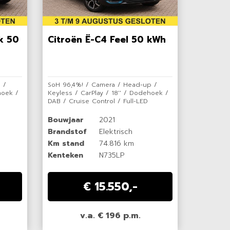
k 50
Citroën Ë-C4 Feel 50 kWh
 /
SoH 96,4%! / Camera / Head-up /
hoek /
Keyless / CarPlay / 18'' / Dodehoek /
DAB / Cruise Control / Full-LED
Bouwjaar
2021
Brandstof
Elektrisch
Km stand
74.816 km
Kenteken
N735LP
€ 15.550,-
v.a. € 196 p.m.