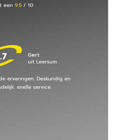
et een
9.5
/
10
.7
Gert
uit Leersum
e ervaringen. Deskundig en
ndelijk. snelle service.