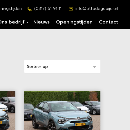
ningstijden
(0317) 61 91 11
info@ottodegooijer.nl
Ons bedrijf
Nieuws
Openingstijden
Contact