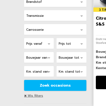
Citr
S&S 
Distr.r
Stoelv
Bouw
Brand
Km s
Kente
Wis filters