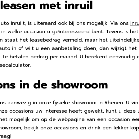
leasen met inruil
o inruilt, is uiteraard ook bij ons mogelijk. Via ons
inr
n in welke occasion u geïnteresseerd bent. Tevens is he
ion staat het leasebedrag vermeld, maar het uiteindelijk
n auto in of wilt u een aanbetaling doen, dan wijzigt he
et te betalen bedrag per maand. U berekent eenvoudig 
secalculator
.
ions in de showroom
ens aanwezig in onze fysieke showroom in Rhenen. U v
e occasions uw interesse heeft gewekt, kunt u deze ui
 het mogelijk om op de webpagina van een occasion een
howroom, bekijk onze occasions en drink een lekker kop
raag!