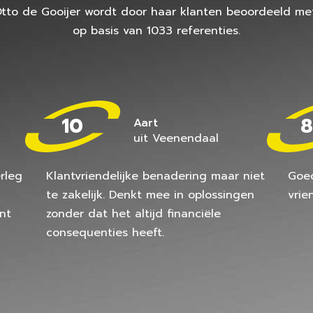
Otto de Gooijer
wordt door haar klanten beoordeeld m
op basis van
1033 referenties.
10
8
Aart
uit Veenendaal
rleg
Klantvriendelijke benadering maar niet
Goed
te zakelijk. Denkt mee in oplossingen
vrie
nt
zonder dat het altijd financiële
consequenties heeft.