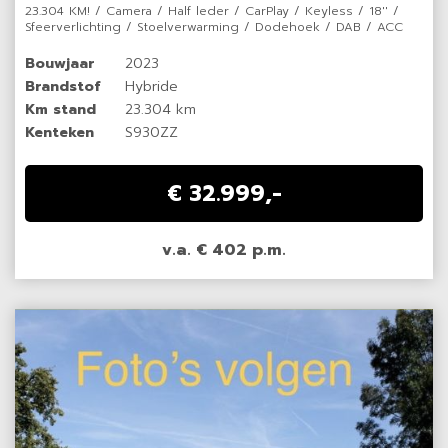
23.304 KM! / Camera / Half leder / CarPlay / Keyless / 18'' /
Sfeerverlichting / Stoelverwarming / Dodehoek / DAB / ACC
Bouwjaar
2023
Brandstof
Hybride
Km stand
23.304 km
Kenteken
S930ZZ
€ 32.999,-
v.a. € 402 p.m.