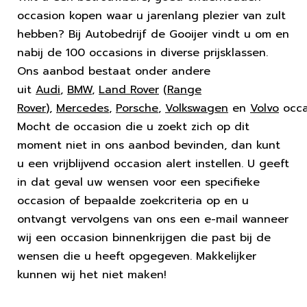
occasion kopen waar u jarenlang plezier van zult
hebben? Bij Autobedrijf de Gooijer vindt u om en
nabij de 100 occasions in diverse prijsklassen.
Ons aanbod bestaat onder andere
uit
Audi
,
BMW
,
Land Rover
(
Range
Rover
),
Mercedes
,
Porsche
,
Volkswagen
en
Volvo
occa
Mocht de occasion die u zoekt zich op dit
moment niet in ons aanbod bevinden, dan kunt
u een vrijblijvend occasion alert instellen. U geeft
in dat geval uw wensen voor een specifieke
occasion of bepaalde zoekcriteria op en u
ontvangt vervolgens van ons een e-mail wanneer
wij een occasion binnenkrijgen die past bij de
wensen die u heeft opgegeven. Makkelijker
kunnen wij het niet maken!