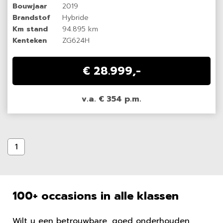
Bouwjaar
2019
Brandstof
Hybride
Km stand
94.895 km
Kenteken
ZG624H
€ 28.999,-
v.a. € 354 p.m.
1
100+ occasions in alle klassen
Wilt u een betrouwbare, goed onderhouden