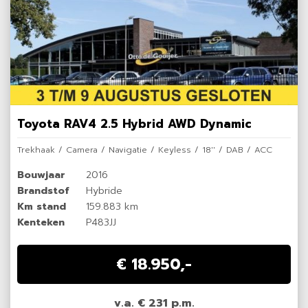
Toyota RAV4 2.5 Hybrid AWD Dynamic
Trekhaak / Camera / Navigatie / Keyless / 18'' / DAB / ACC
Bouwjaar
2016
Brandstof
Hybride
Km stand
159.883 km
Kenteken
P483JJ
€ 18.950,-
v.a. € 231 p.m.