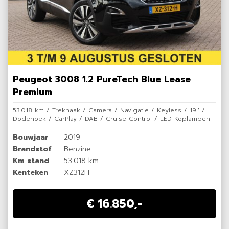
Peugeot 3008 1.2 PureTech Blue Lease
Premium
53.018 km / Trekhaak / Camera / Navigatie / Keyless / 19'' /
Dodehoek / CarPlay / DAB / Cruise Control / LED Koplampen
Bouwjaar
2019
Brandstof
Benzine
Km stand
53.018 km
Kenteken
XZ312H
€ 16.850,-