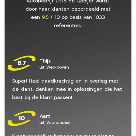
Autobedrijf Otto de Gooijer
wordt
door haar klanten beoordeeld met
een
9.5
/
10
op basis van
1033
referenties.
Thijs
8.7
uit Werkhoven
Super! Heel daadkrachtig en in overleg met
de klant, denken mee in oplossingen die het
best bij de klant passen!
Aart
10
uit Veenendaal