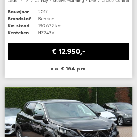
Leder / 19'' / CarPlay / Stoelverwarming / DAB / Cruise Control
Bouwjaar
2017
Brandstof
Benzine
Km stand
130.672 km
Kenteken
NZ243V
€ 12.950,-
v.a. € 164 p.m.