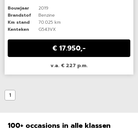
Bouwjaar
2019
Brandstof
Benzine
Km stand
70.025 km
Kenteken
G543VX
€ 17.950,-
v.a. € 227 p.m.
1
100+ occasions in alle klassen