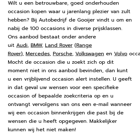
Wilt u een betrouwbare, goed onderhouden
occasion kopen waar u jarenlang plezier van zult
hebben? Bij Autobedrijf de Gooijer vindt u om en
nabij de 100 occasions in diverse prijsklassen.
Ons aanbod bestaat onder andere
uit
Audi
,
BMW
,
Land Rover
(
Range
Rover
),
Mercedes
,
Porsche
,
Volkswagen
en
Volvo
occa
Mocht de occasion die u zoekt zich op dit
moment niet in ons aanbod bevinden, dan kunt
u een vrijblijvend occasion alert instellen. U geeft
in dat geval uw wensen voor een specifieke
occasion of bepaalde zoekcriteria op en u
ontvangt vervolgens van ons een e-mail wanneer
wij een occasion binnenkrijgen die past bij de
wensen die u heeft opgegeven. Makkelijker
kunnen wij het niet maken!