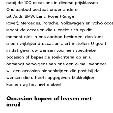
nabij de 100 occasions in diverse prijsklassen.
Ons aanbod bestaat onder andere
uit
Audi
,
BMW
,
Land Rover
(
Range
Rover
),
Mercedes
,
Porsche
,
Volkswagen
en
Volvo
occa
Mocht de occasion die u zoekt zich op dit
moment niet in ons aanbod bevinden, dan kunt
u een vrijblijvend occasion alert instellen. U geeft
in dat geval uw wensen voor een specifieke
occasion of bepaalde zoekcriteria op en u
ontvangt vervolgens van ons een e-mail wanneer
wij een occasion binnenkrijgen die past bij de
wensen die u heeft opgegeven. Makkelijker
kunnen wij het niet maken!
Occasion kopen of leasen met
inruil