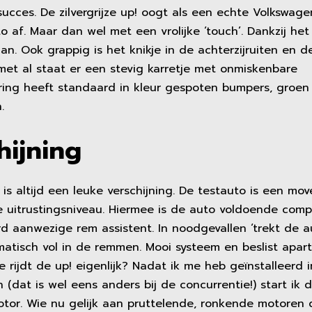
succes. De zilvergrijze up! oogt als een echte Volkswage
o af. Maar dan wel met een vrolijke ‘touch’. Dankzij het 
 aan. Ook grappig is het knikje in de achterzijruiten en d
 met al staat er een stevig karretje met onmiskenbare
ring heeft standaard in kleur gespoten bumpers, groen
.
hijning
 is altijd een leuke verschijning. De testauto is een mov
te uitrustingsniveau. Hiermee is de auto voldoende comp
rd aanwezige rem assistent. In noodgevallen ‘trekt de a
atisch vol in de remmen. Mooi systeem en beslist apart
rijdt de up! eigenlijk? Nadat ik me heb geïnstalleerd 
 (dat is wel eens anders bij de concurrentie!) start ik 
otor. Wie nu gelijk aan pruttelende, ronkende motoren 