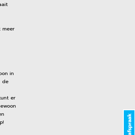
aait
t meer
oon in
n de
kunt er
 gewoon
en
p!