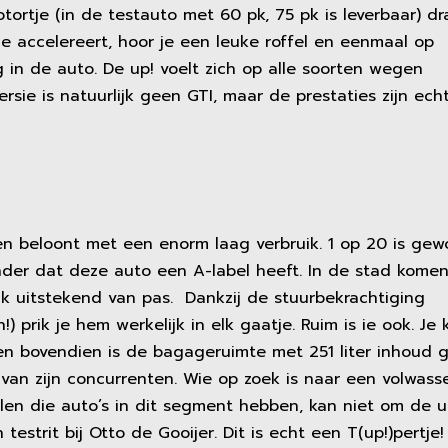
tortje (in de testauto met 60 pk, 75 pk is leverbaar) dr
s je accelereert, hoor je een leuke roffel en eenmaal op
g in de auto. De up! voelt zich op alle soorten wegen
rsie is natuurlijk geen GTI, maar de prestaties zijn ech
 beloont met een enorm laag verbruik. 1 op 20 is gew
nder dat deze auto een A-label heeft. In de stad kome
k uitstekend van pas. Dankzij de stuurbekrachtiging
) prik je hem werkelijk in elk gaatje. Ruim is ie ook. Je 
n en bovendien is de bagageruimte met 251 liter inhoud
van zijn concurrenten. Wie op zoek is naar een volwass
len die auto’s in dit segment hebben, kan niet om de u
estrit bij Otto de Gooijer. Dit is echt een T(up!)pertje!