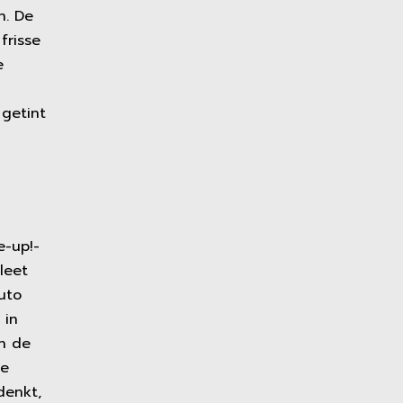
n. De
frisse
e
 getint
e-up!-
leet
uto
 in
in de
de
denkt,