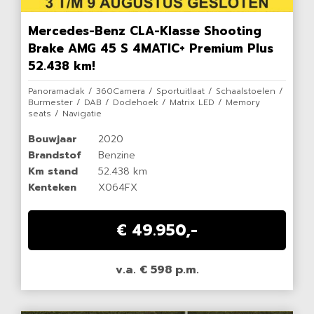
Mercedes-Benz CLA-Klasse Shooting
Brake AMG 45 S 4MATIC+ Premium Plus
52.438 km!
Panoramadak / 360Camera / Sportuitlaat / Schaalstoelen /
Burmester / DAB / Dodehoek / Matrix LED / Memory
seats / Navigatie
Bouwjaar
2020
Brandstof
Benzine
Km stand
52.438 km
Kenteken
X064FX
€ 49.950,-
v.a. € 598 p.m.