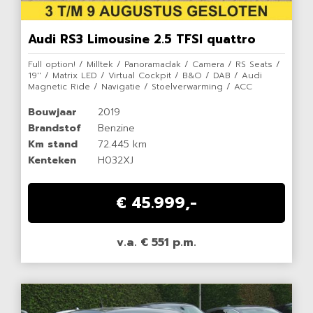
Audi RS3 Limousine 2.5 TFSI quattro
Full option! / Milltek / Panoramadak / Camera / RS Seats /
19'' / Matrix LED / Virtual Cockpit / B&O / DAB / Audi
Magnetic Ride / Navigatie / Stoelverwarming / ACC
Bouwjaar
2019
Brandstof
Benzine
Km stand
72.445 km
Kenteken
H032XJ
€ 45.999,-
v.a. € 551 p.m.