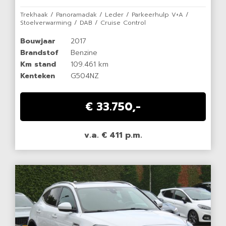
Trekhaak / Panoramadak / Leder / Parkeerhulp V+A /
Stoelverwarming / DAB / Cruise Control
Bouwjaar
2017
Brandstof
Benzine
Km stand
109.461 km
Kenteken
G504NZ
€ 33.750,-
v.a. € 411 p.m.