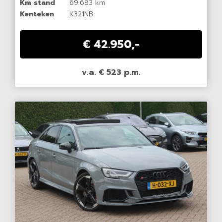
Km stand
69.683 km
Kenteken
K321NB
€ 42.950,-
v.a. € 523 p.m.