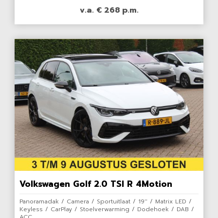
v.a. € 268 p.m.
Volkswagen Golf 2.0 TSI R 4Motion
Panoramadak / Camera / Sportuitlaat / 19'' / Matrix LED /
Keyless / CarPlay / Stoelverwarming / Dodehoek / DAB /
ACC