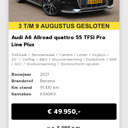
Audi A6 Allroad quattro 55 TFSI Pro
Line Plus
Trekhaak / Panoramadak / Camera / Leder / Keyless /
20'' / CarPlay / B&O / Stuurverwarming / Dodehoek / DAB
/ ACC / Stoelverwarming / Zonnescherm zijruiten
Bouwjaar
2021
Brandstof
Benzine
Km stand
91.410 km
Kenteken
K940KV
€ 49.950,-
v.a. € 598 p.m.