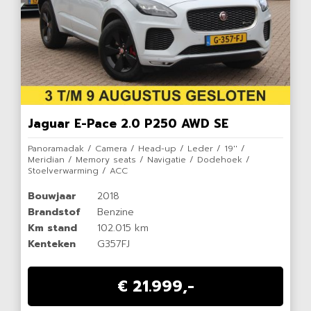
Jaguar E-Pace 2.0 P250 AWD SE
Panoramadak / Camera / Head-up / Leder / 19'' /
Meridian / Memory seats / Navigatie / Dodehoek /
Stoelverwarming / ACC
Bouwjaar
2018
Brandstof
Benzine
Km stand
102.015 km
Kenteken
G357FJ
€ 21.999,-