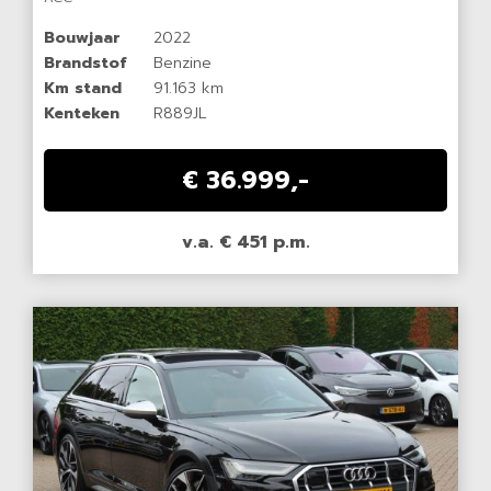
Bouwjaar
2022
Brandstof
Benzine
Km stand
91.163 km
Kenteken
R889JL
€ 36.999,-
v.a. € 451 p.m.