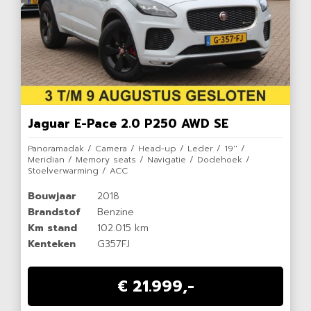
Jaguar E-Pace 2.0 P250 AWD SE
Panoramadak / Camera / Head-up / Leder / 19'' /
Meridian / Memory seats / Navigatie / Dodehoek /
Stoelverwarming / ACC
Bouwjaar
2018
Brandstof
Benzine
Km stand
102.015 km
Kenteken
G357FJ
€ 21.999,-