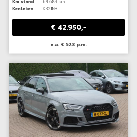
Km stand
69.683 km
Kenteken
K321NB
€ 42.950,-
v.a. € 523 p.m.