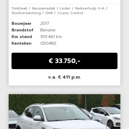
Trekhaak / Panoramadak / Leder / Parkeerhulp V+A /
Stoelverwarming / DAB / Cruise Control
Bouwjaar
2017
Brandstof
Benzine
Km stand
109.461 km
Kenteken
G504NZ
€ 33.750,-
v.a. € 411 p.m.