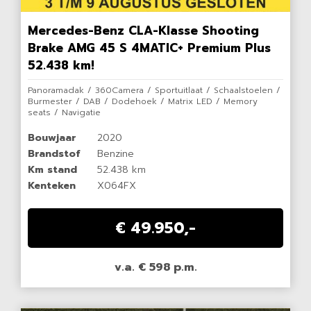
Mercedes-Benz CLA-Klasse Shooting
Brake AMG 45 S 4MATIC+ Premium Plus
52.438 km!
Panoramadak / 360Camera / Sportuitlaat / Schaalstoelen /
Burmester / DAB / Dodehoek / Matrix LED / Memory
seats / Navigatie
Bouwjaar
2020
Brandstof
Benzine
Km stand
52.438 km
Kenteken
X064FX
€ 49.950,-
v.a. € 598 p.m.