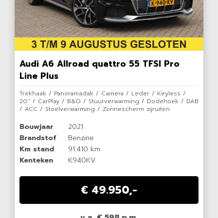
Audi A6 Allroad quattro 55 TFSI Pro
Line Plus
Trekhaak / Panoramadak / Camera / Leder / Keyless /
20'' / CarPlay / B&O / Stuurverwarming / Dodehoek / DAB
/ ACC / Stoelverwarming / Zonnescherm zijruiten
Bouwjaar
2021
Brandstof
Benzine
Km stand
91.410 km
Kenteken
K940KV
€ 49.950,-
v.a. € 598 p.m.