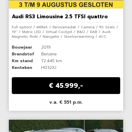
Audi RS3 Limousine 2.5 TFSI quattro
Full option! / Milltek / Panoramadak / Camera / RS Seats /
19'' / Matrix LED / Virtual Cockpit / B&O / DAB / Audi
Magnetic Ride / Navigatie / Stoelverwarming / ACC
Bouwjaar
2019
Brandstof
Benzine
Km stand
72.445 km
Kenteken
H032XJ
€ 45.999,-
v.a. € 551 p.m.