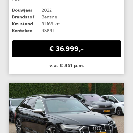
Bouwjaar
2022
Brandstof
Benzine
Km stand
91.163 km
Kenteken
R889JL
€ 36.999,-
v.a. € 451 p.m.