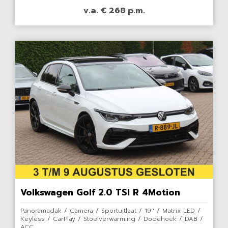
v.a. € 268 p.m.
Volkswagen Golf 2.0 TSI R 4Motion
Panoramadak / Camera / Sportuitlaat / 19'' / Matrix LED /
Keyless / CarPlay / Stoelverwarming / Dodehoek / DAB /
ACC