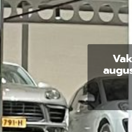
Vak
augus