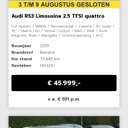
Audi RS3 Limousine 2.5 TFSI quattro
Full option! / Milltek / Panoramadak / Camera / RS Seats /
19'' / Matrix LED / Virtual Cockpit / B&O / DAB / Audi
Magnetic Ride / Navigatie / Stoelverwarming / ACC
Bouwjaar
2019
Brandstof
Benzine
Km stand
72.445 km
Kenteken
H032XJ
€ 45.999,-
v.a. € 551 p.m.