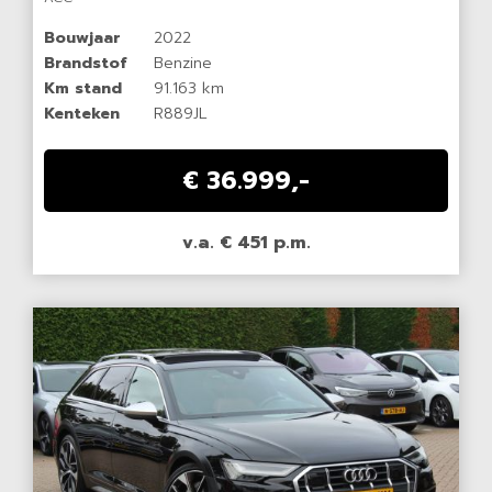
Bouwjaar
2022
Brandstof
Benzine
Km stand
91.163 km
Kenteken
R889JL
€ 36.999,-
v.a. € 451 p.m.