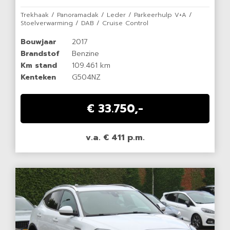
Trekhaak / Panoramadak / Leder / Parkeerhulp V+A /
Stoelverwarming / DAB / Cruise Control
Bouwjaar
2017
Brandstof
Benzine
Km stand
109.461 km
Kenteken
G504NZ
€ 33.750,-
v.a. € 411 p.m.