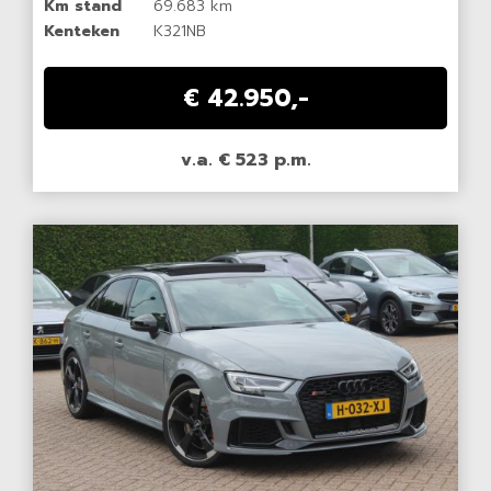
Km stand
69.683 km
Kenteken
K321NB
€ 42.950,-
v.a. € 523 p.m.