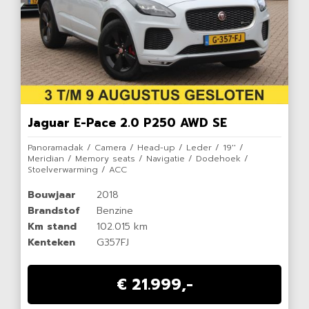
Jaguar E-Pace 2.0 P250 AWD SE
Panoramadak / Camera / Head-up / Leder / 19'' /
Meridian / Memory seats / Navigatie / Dodehoek /
Stoelverwarming / ACC
Bouwjaar
2018
Brandstof
Benzine
Km stand
102.015 km
Kenteken
G357FJ
€ 21.999,-