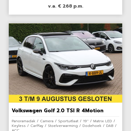
v.a. € 268 p.m.
Volkswagen Golf 2.0 TSI R 4Motion
Panoramadak / Camera / Sportuitlaat / 19'' / Matrix LED /
Keyless / CarPlay / Stoelverwarming / Dodehoek / DAB /
ACC