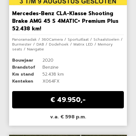
Mercedes-Benz CLA-Klasse Shooting
Brake AMG 45 S 4MATIC+ Premium Plus
52.438 km!
Panoramadak / 360Camera / Sportuitlaat / Schaalstoelen /
Burmester / DAB / Dodehoek / Matrix LED / Memory
seats / Navigatie
Bouwjaar
2020
Brandstof
Benzine
Km stand
52.438 km
Kenteken
X064FX
€ 49.950,-
v.a. € 598 p.m.