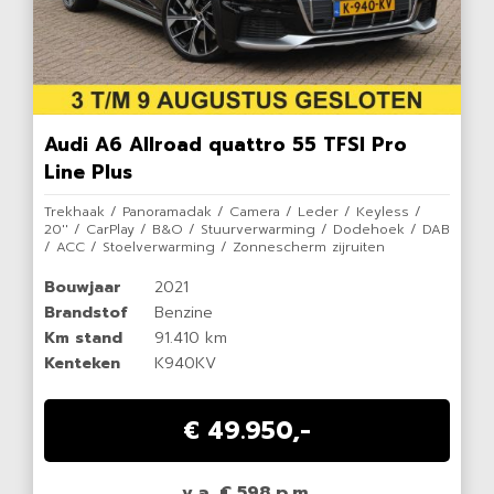
Audi A6 Allroad quattro 55 TFSI Pro
Line Plus
Trekhaak / Panoramadak / Camera / Leder / Keyless /
20'' / CarPlay / B&O / Stuurverwarming / Dodehoek / DAB
/ ACC / Stoelverwarming / Zonnescherm zijruiten
Bouwjaar
2021
Brandstof
Benzine
Km stand
91.410 km
Kenteken
K940KV
€ 49.950,-
v.a. € 598 p.m.