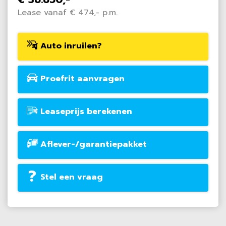
Lease vanaf € 474,- p.m.
Auto inruilen?
Proefrit aanvragen
Leaseprijs berekenen
Aflever-/garantiepakket
Stel een vraag