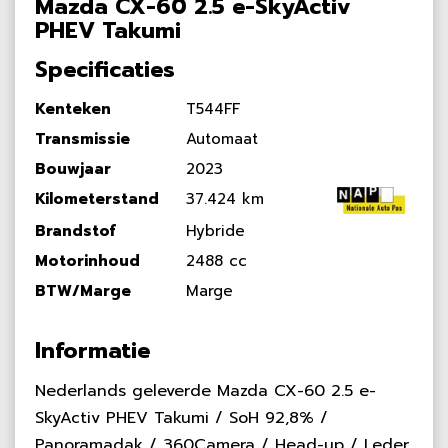
Mazda CX-60 2.5 e-SkyActiv
PHEV Takumi
Specificaties
Kenteken
T544FF
Transmissie
Automaat
Bouwjaar
2023
Kilometerstand
37.424 km
Brandstof
Hybride
Motorinhoud
2488 cc
BTW/Marge
Marge
Informatie
Nederlands geleverde Mazda CX-60 2.5 e-
SkyActiv PHEV Takumi / SoH 92,8% /
Panoramadak / 360Camera / Head-up / Leder