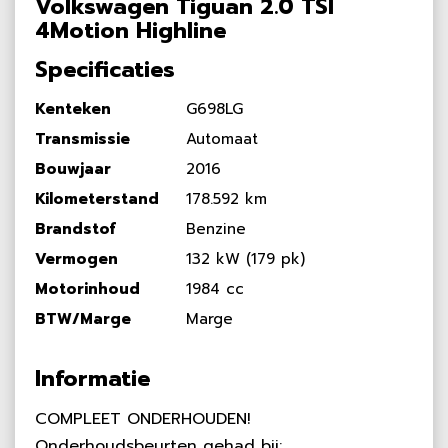
Volkswagen Tiguan 2.0 TSI
4Motion Highline
Specificaties
Kenteken
G698LG
Transmissie
Automaat
Bouwjaar
2016
Kilometerstand
178.592 km
Brandstof
Benzine
Vermogen
132 kW (179 pk)
Motorinhoud
1984 cc
BTW/Marge
Marge
Informatie
COMPLEET ONDERHOUDEN!
Onderhoudsbeurten gehad bij: