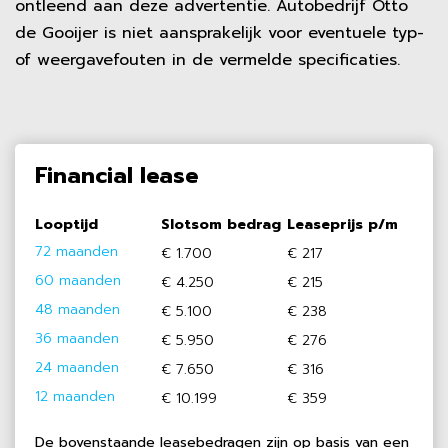
ontleend aan deze advertentie. Autobedrijf Otto
de Gooijer is niet aansprakelijk voor eventuele typ-
of weergavefouten in de vermelde specificaties.
Financial lease
Looptijd
Slotsom bedrag
Leaseprijs p/m
72 maanden
€ 1.700
€ 217
60 maanden
€ 4.250
€ 215
48 maanden
€ 5.100
€ 238
36 maanden
€ 5.950
€ 276
24 maanden
€ 7.650
€ 316
12 maanden
€ 10.199
€ 359
De bovenstaande leasebedragen zijn op basis van een