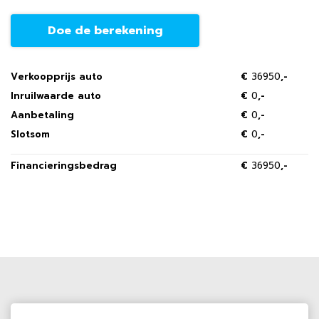
Doe de berekening
Verkoopprijs auto
€
36950
,-
Inruilwaarde auto
€
0
,-
Aanbetaling
€
0
,-
Slotsom
€
0
,-
Financieringsbedrag
€
36950
,-