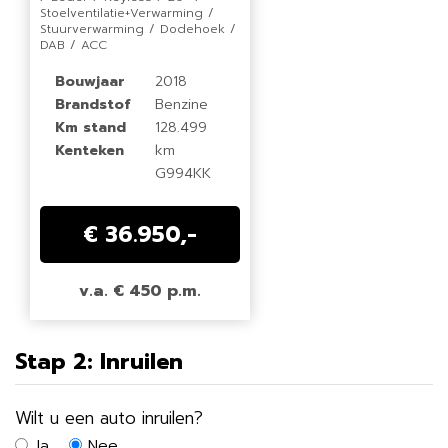
Stoelventilatie+Verwarming /
Stuurverwarming / Dodehoek /
DAB / ACC
Bouwjaar
2018
Brandstof
Benzine
Km stand
128.499
Kenteken
km
G994KK
€ 36.950,-
v.a. € 450 p.m.
Stap 2: Inruilen
Wilt u een auto inruilen?
Ja
Nee