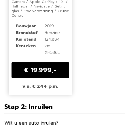
Camera / Apple CarPlay / 19'' /
Half leder / Navigatie / Getint
glas / Stoelverwarming / Cruise
Control
Bouwjaar
2019
Brandstof
Benzine
Km stand
124.884
Kenteken
km
XH536L
€ 19.999,-
v.a. € 244 p.m.
Stap 2: Inruilen
Wilt u een auto inruilen?