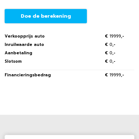
Doe de berekening
Verkoopprijs auto
€
19999
,-
Inruilwaarde auto
€
0
,-
Aanbetaling
€
0
,-
Slotsom
€
0
,-
Financieringsbedrag
€
19999
,-