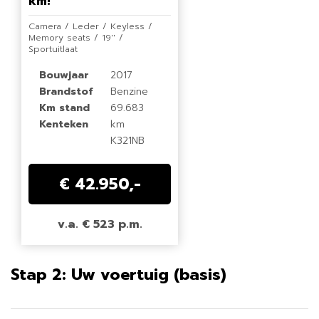
km!
Camera / Leder / Keyless /
Memory seats / 19'' /
Sportuitlaat
Bouwjaar
2017
Brandstof
Benzine
Km stand
69.683
Kenteken
km
K321NB
€ 42.950,-
v.a. € 523 p.m.
Stap 2: Uw voertuig (basis)